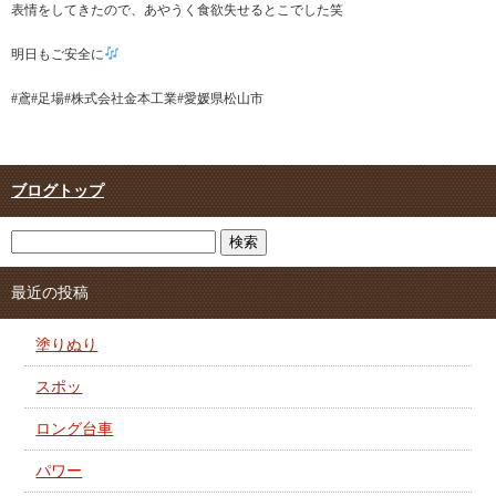
表情をしてきたので、あやうく食欲失せるとこでした笑
明日もご安全に
#鳶#足場#株式会社金本工業#愛媛県松山市
ブログトップ
最近の投稿
塗りぬり
スポッ
ロング台車
パワー