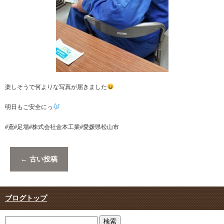
楽しそうで何よりな写真が届きました
明日もご安全にっ
#鳶#足場#株式会社金本工業#愛媛県松山市
←
古い投稿
ブログトップ