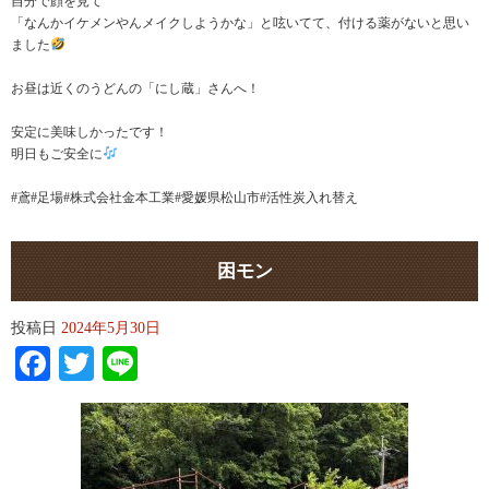
自分で顔を見て
「なんかイケメンやんメイクしようかな」と呟いてて、付ける薬がないと思い
ました
お昼は近くのうどんの「にし蔵」さんへ！
安定に美味しかったです！
明日もご安全に
#鳶#足場#株式会社金本工業#愛媛県松山市#活性炭入れ替え
困モン
投稿日
2024年5月30日
Facebook
Twitter
Line