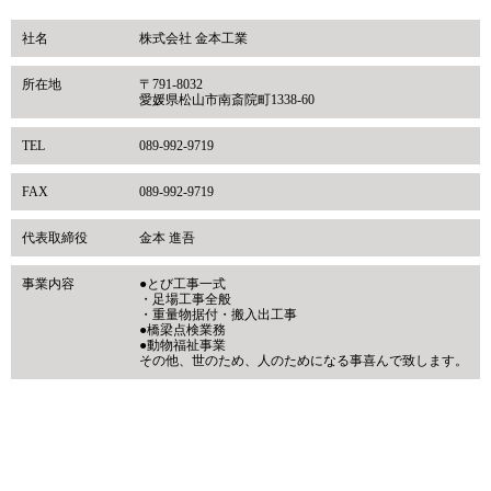
社名
株式会社 金本工業
所在地
〒791-8032
愛媛県松山市南斎院町1338-60
TEL
089-992-9719
FAX
089-992-9719
代表取締役
金本 進吾
事業内容
●とび工事一式
・足場工事全般
・重量物据付・搬入出工事
●橋梁点検業務
●動物福祉事業
その他、世のため、人のためになる事喜んで致します。