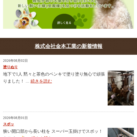
株式会社金本工業の新着情報
2026年08月02日
塗りぬり
地下で1人 黙々と茶色のペンキで塗り塗り無心で頑張
りました！ ...
続きを読む
2026年08月01日
スポッ
狭い開口部から長い柱を スーパー玉掛けでスポッ！