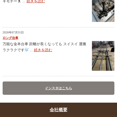
キモチー
...
続きを読む
2026年07月31日
ロング台車
万能な金本台車 距離が長くなっても スイスイ 運搬
ラクラクです
...
続きを読む
インスタはこちら
会社概要