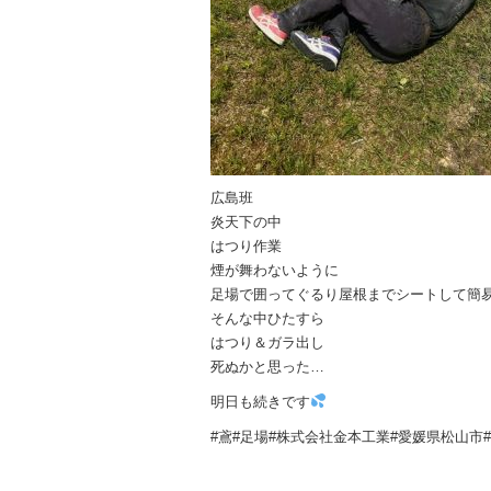
広島班
炎天下の中
はつり作業
煙が舞わないように
足場で囲ってぐるり屋根までシートして簡
そんな中ひたすら
はつり＆ガラ出し
死ぬかと思った…
明日も続きです
#鳶#足場#株式会社金本工業#愛媛県松山市