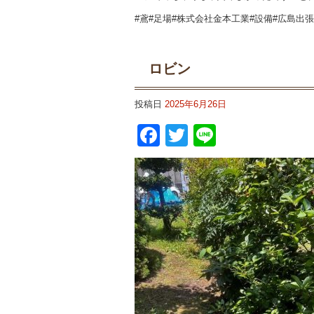
#鳶#足場#株式会社金本工業#設備#広島出
ロビン
投稿日
2025年6月26日
Facebook
Twitter
Line