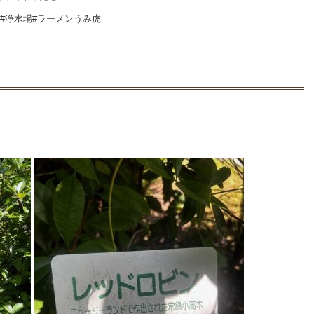
張#浄水場#ラーメンうみ虎