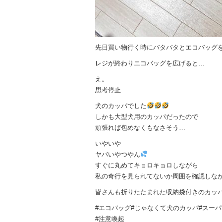
先日買い物行く時にバタバタとエコバッグ
レジが終わりエコバッグを広げると…
え。
思考停止
犬のカッパでした
しかも大型犬用のカッパだったので
頑張れば包めなくもなさそう…
いやいや
ヤバいやつやん
すぐに丸めてキョロキョロしながら
私の奇行を見られてないか周囲を確認しな
皆さんも折りたたまれた収納袋付きのカッ
#エコバッグ#じゃなくて犬のカッパ#スー
#注意喚起