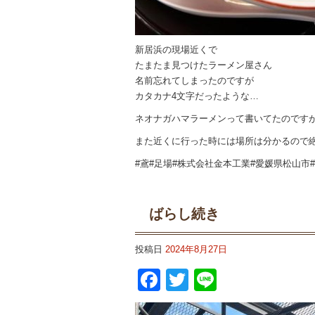
新居浜の現場近くで
たまたま見つけたラーメン屋さん
名前忘れてしまったのですが
カタカナ4文字だったような…
ネオナガハマラーメンって書いてたのです
また近くに行った時には場所は分かるので
#鳶#足場#株式会社金本工業#愛媛県松山市
ばらし続き
投稿日
2024年8月27日
Facebook
Twitter
Line