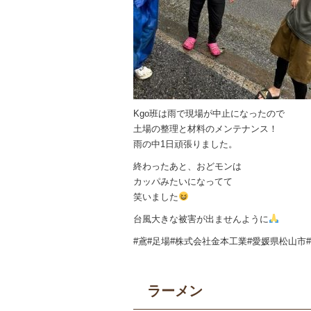
Kgo班は雨で現場が中止になったので
土場の整理と材料のメンテナンス！
雨の中1日頑張りました。
終わったあと、おどモンは
カッパみたいになってて
笑いました
台風大きな被害が出ませんように
#鳶#足場#株式会社金本工業#愛媛県松山市
ラーメン