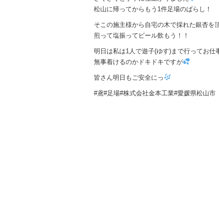
松山に帰ってからもう1件足場のばらし！
そこの施主様から自宅の木で採れた銀杏を
煎って塩振ってビール飲もう！！
明日は私は1人で遊子(ゆす)まで行ってお仕
無事着けるのかドキドキですが
皆さん明日もご安全にっ
#鳶#足場#株式会社金本工業#愛媛県松山市