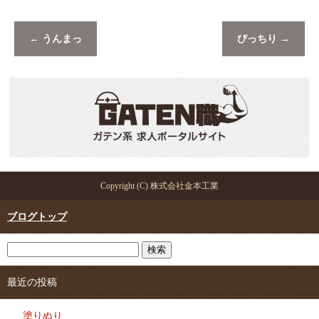
←
うんまっ
びっちり
→
Copyright (C) 株式会社金本工業
ブログトップ
最近の投稿
塗りぬり